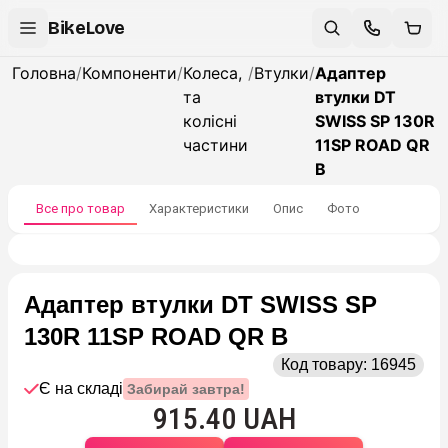
BikeLove
Головна
/
Компоненти
/
Колеса,
/
Втулки
/
Адаптер
та
втулки DT
колісні
SWISS SP 130R
частини
11SP ROAD QR
B
Все про товар
Характеристики
Опис
Фото
Адаптер втулки DT SWISS SP
130R 11SP ROAD QR B
Код товару:
16945
Є на складі
Забирай завтра!
915.40 UAH