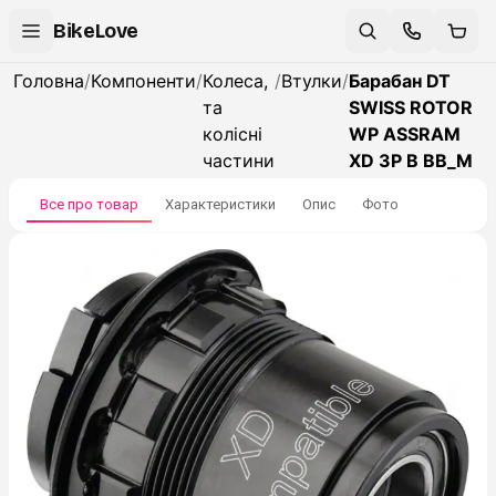
BikeLove
Головна
/
Компоненти
/
Колеса,
/
Втулки
/
Барабан DT
та
SWISS ROTOR
колісні
WP ASSRAM
частини
XD 3P B BB_M
Все про товар
Характеристики
Опис
Фото