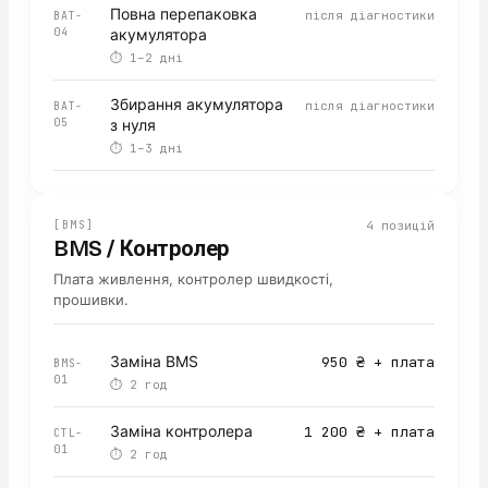
Повна перепаковка
після діагностики
BAT-
04
акумулятора
⏱
1–2 дні
Збирання акумулятора
після діагностики
BAT-
05
з нуля
⏱
1–3 дні
[
BMS
]
4
позицій
BMS / Контролер
Плата живлення, контролер швидкості,
прошивки.
Заміна BMS
950 ₴ + плата
BMS-
01
⏱
2 год
Заміна контролера
1 200 ₴ + плата
CTL-
01
⏱
2 год