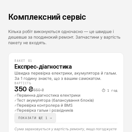
Комплексний сервіс
Кілька робіт виконуються одночасно — це швидше і
дешевше за поодинокий ремонт. Запчастини у вартість
пакету не входять.
ПАКЕТ
01
Експрес-діагностика
Швидка перевірка електрики, акумулятора й гальм.
За 1 годину знаєте, що з вашим самокатом.
ВАРТІСТЬ
350 ₴
650 ₴
⏱
1 год
✓
Первинна діагностика електрики
✓
Тест акумулятора (балансування блоків)
✓
Перевірка контролера й BMS
✓
Перевірка гальм і розхідників
ПОКАЗАТИ ЩЕ 1 →
Сума зараховується у вартість ремонту, якщо погоджуєте