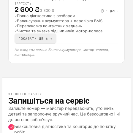
ВАРТІСТЬ
2 600 ₴
3 800 ₴
⏱
1 день
✓
Повна діагностика з розбором
✓
Балансування акумулятора + перевірка BMS
✓
Перепаковка контактних з'єднань
✓
Чистка та змазка підшипників мотор-колеса
ПОКАЗАТИ ЩЕ 6 →
Не входять: заміна банок акумулятора, мотор-колеса,
контролера.
ЗАЛИШИТИ ЗАЯВКУ
Запишіться на сервіс
Залиште номер — майстер передзвонить, уточнить
деталі та запропонує зручний час. Це безкоштовно і ні
до чого не зобов'язує.
Безкоштовна діагностика та кошторис до початку
✓
робіт