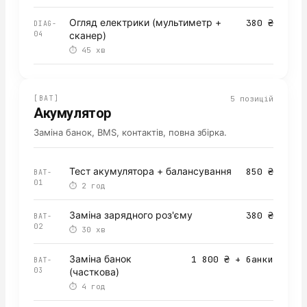
Огляд електрики (мультиметр +
380 ₴
DIAG-
04
сканер)
⏱
45 хв
[
BAT
]
5
позицій
Акумулятор
Заміна банок, BMS, контактів, повна збірка.
Тест акумулятора + балансування
850 ₴
BAT-
01
⏱
2 год
Заміна зарядного роз'єму
380 ₴
BAT-
02
⏱
30 хв
Заміна банок
1 800 ₴ + банки
BAT-
03
(часткова)
⏱
4 год