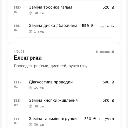
Заміна тросика гальм
320 ₴
BRK-
03
⏱
30 хв
Заміна диска / барабана
550 ₴ + деталь
BRK-
04
⏱
1 год
[
ELE
]
5
позицій
Електрика
Проводка, роз'єми, дисплей, ручка газу.
Діагностика проводки
380 ₴
ELE-
01
⏱
45 хв
Заміна кнопки живлення
380 ₴
ELE-
02
⏱
30 хв
Заміна гальмівної ручки
380 ₴ + ручка
ELE-
03
⏱
30 хв