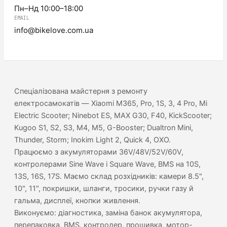
Пн–Нд 10:00–18:00
EMAIL
info@bikelove.com.ua
Спеціалізована майстерня з ремонту
електросамокатів — Xiaomi M365, Pro, 1S, 3, 4 Pro, Mi
Electric Scooter; Ninebot ES, MAX G30, F40, KickScooter;
Kugoo S1, S2, S3, M4, M5, G-Booster; Dualtron Mini,
Thunder, Storm; Inokim Light 2, Quick 4, OXO.
Працюємо з акумуляторами 36V/48V/52V/60V,
контролерами Sine Wave і Square Wave, BMS на 10S,
13S, 16S, 17S. Маємо склад розхідників: камери 8.5",
10", 11", покришки, шланги, тросики, ручки газу й
гальма, дисплеї, кнопки живлення.
Виконуємо: діагностика, заміна банок акумулятора,
перепаковка, BMS, контролер, прошивка, мотор-