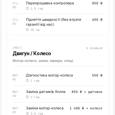
Перепрошивка контролера
850 ₴
CTL-
02
⏱
1.5 год
Підняття швидкості (без втрати
650 ₴
CTL-
03
гарантії від нас)
⏱
45 хв
[
MOT
]
6
позицій
Двигун / Колесо
Мотор-колесо, шини, камери, спиці.
Діагностика мотор-колеса
550 ₴
MOT-
01
⏱
1 год
Заміна датчиків Холла
850 ₴ + датчики
MOT-
02
⏱
2 год
Заміна мотор-колеса
1 400 ₴ + колесо
MOT-
03
⏱
2.5 год