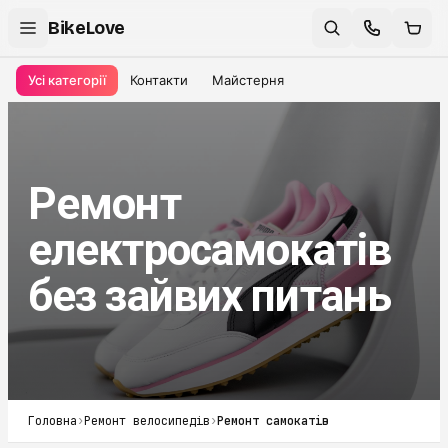
BikeLove
Усі категорії
Контакти
Майстерня
Ремонт
електросамокатів
без зайвих питань
Головна
›
Ремонт велосипедів
›
Ремонт самокатів