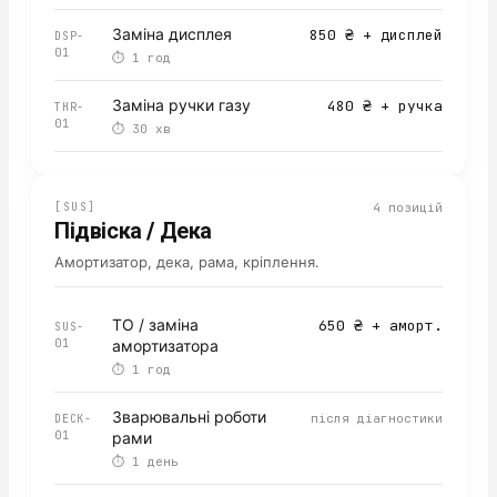
Заміна дисплея
850 ₴ + дисплей
DSP-
01
⏱
1 год
Заміна ручки газу
480 ₴ + ручка
THR-
01
⏱
30 хв
[
SUS
]
4
позицій
Підвіска / Дека
Амортизатор, дека, рама, кріплення.
ТО / заміна
650 ₴ + аморт.
SUS-
01
амортизатора
⏱
1 год
Зварювальні роботи
після діагностики
DECK-
01
рами
⏱
1 день