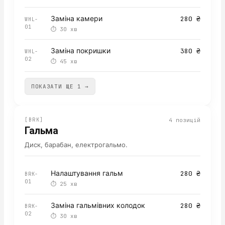
Заміна камери
280 ₴
WHL-
01
⏱
30 хв
Заміна покришки
380 ₴
WHL-
02
⏱
45 хв
ПОКАЗАТИ ЩЕ 1 →
[
BRK
]
4
позицій
Гальма
Диск, барабан, електрогальмо.
Налаштування гальм
280 ₴
BRK-
01
⏱
25 хв
Заміна гальмівних колодок
280 ₴
BRK-
02
⏱
30 хв