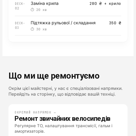
Заміна крила
280 ₴ + крило
DECK-
02
⏱
20 хв
Підтяжка рульової / складання
350 ₴
DECK-
03
⏱
30 хв
Що ми ще ремонтуємо
Окрім цієї майстерні, у нас є спеціалізовані напрямки.
Перейдіть на сторінку, що відповідає вашій техніці.
ОКРЕМИЙ НАПРЯМОК →
Ремонт звичайних велосипедів
Регулярне ТО, налаштування трансмісії, гальм і
амортизаторів.