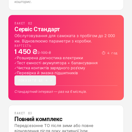
кошторис.
ПАКЕТ
02
Сервіс Стандарт
Обслуговування для самоката з пробігом до 2 000
км. Відновлюємо параметри з коробки.
ВАРТІСТЬ
1 450 ₴
2 100 ₴
⏱
4 год
✓
Розширена діагностика електрики
✓
Тест ємності акумулятора + балансування
✓
Чистка контактів зарядного роз'єму
✓
Перевірка й змазка підшипників
ПОКАЗАТИ ЩЕ 4 →
Стандартний інтервал — раз на 6 місяців.
ПАКЕТ
03
Повний комплекс
Передсезонне ТО після зими або повне
відновлення після року активної їзди.