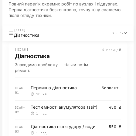
Повний перелік окремих робіт по вузлах і підвузлах.
Перша діагностика безкоштовна, точну ціну скажемо
після огляду техніки.
[DIAG]
7
·
32
Діагностика
[
DIAG
]
4
позицій
Діагностика
Знаходимо проблему — тільки потім
ремонт.
Первинна діагностика
безкошт.
DIAG-
01
⏱
20 хв
Тест ємності акумулятора (звіт)
450 ₴
DIAG-
02
⏱
1 год
Діагностика після удару / води
550 ₴
DIAG-
03
⏱
1 год