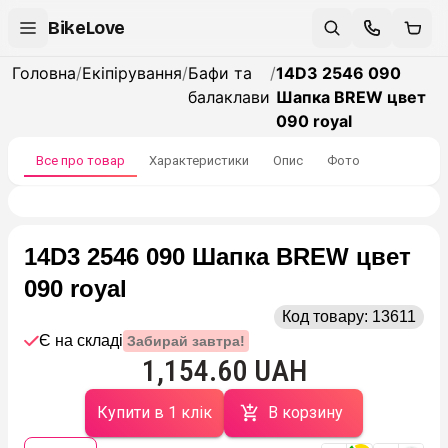
BikeLove
Головна
/
Екіпірування
/
Бафи та
/
14D3 2546 090
балаклави
Шапка BREW цвет
090 royal
Все про товар
Характеристики
Опис
Фото
14D3 2546 090 Шапка BREW цвет
090 royal
Код товару:
13611
Є на складі
Забирай завтра!
1,154.60 UAH
Купити в 1 клік
В корзину