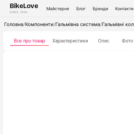
BikeLove
Майстерня
Блог
Бренди
Контакти
SINCE 2020
Головна
/
Компоненти
/
Гальмівна система
/
Гальмівні ко
Все про товар
Характеристики
Опис
Фото