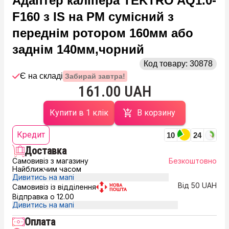
Адаптер каліпера TEKTRO AQ1.0-
F160 з IS на PM сумісний з
переднім ротором 160мм або
заднім 140мм,чорний
Код товару:
30878
Є на складі
Забирай завтра!
161.00 UAH
Купити в 1 клік
В корзину
Кредит
10
24
Доставка
Самовивіз з магазину
Безкоштовно
Найближчим часом
Дивитись на мапі
Від 50 UAH
Самовивіз із відділення
Відправка о 12.00
Дивитись на мапі
Оплата