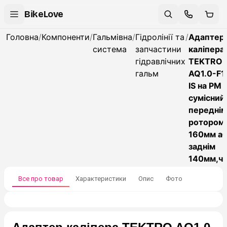
BikeLove
Головна
/
Компоненти
/
Гальмівна
/
Гідролінії та
/
Адаптер
система
запчастини
каліпера
гідравлічних
TEKTRO
гальм
AQ1.0-F1
IS на PM
сумісний 
переднім
ротором
160мм а
заднім
140мм,ч
Все про товар
Характеристики
Опис
Фото