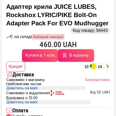
Адаптер крила JUICE LUBES,
Rockshox LYRIC/PIKE Bolt-On
Adapter Pack For EVO Mudhugger
Код товару:
56443
Є на складі
Забирай завтра!
460.00 UAH
Купити в 1 клік
В корзину
Кредит
10
24
Доставка
Самовивіз з магазину
Безкоштовно
Найближчим часом
Дивитись на мапі
Від 50 UAH
Самовивіз із відділення
Відправка о 12.00
Дивитись на мапі
Оплата