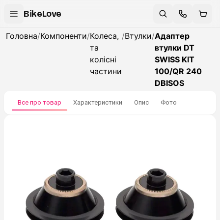
BikeLove
Головна
/
Компоненти
/
Колеса,
/
Втулки
/
Адаптер
та
втулки DT
колісні
SWISS KIT
частини
100/QR 240
DBISOS
Все про товар
Характеристики
Опис
Фото