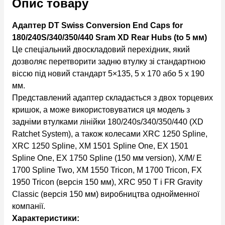
Опис товару
Адаптер DT Swiss Conversion End Caps for
180/240S/340/350/440 Sram XD Rear Hubs (to 5 мм)
Це спеціальний двоскладовий перехідник, який
дозволяє перетворити задню втулку зі стандартною
віссю під новий стандарт 5×135, 5 x 170 або 5 x 190
мм.
Представлений адаптер складається з двох торцевих
кришок, а може використовуватися ця модель з
задніми втулками лінійки 180/240s/340/350/440 (XD
Ratchet System), а також колесами XRC 1250 Spline,
XRC 1250 Spline, XM 1501 Spline One, EX 1501
Spline One, EX 1750 Spline (150 мм version), X/M/ E
1700 Spline Two, XM 1550 Tricon, M 1700 Tricon, FX
1950 Tricon (версія 150 мм), XRC 950 T і FR Gravity
Classic (версія 150 мм) виробництва однойменної
компанії.
Характеристики: