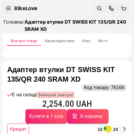
BikeLove
Головна
/
Адаптер втулки DT SWISS KIT 135/QR 240
SRAM XD
Все про товар
Характеристики
Опис
Фото
Адаптер втулки DT SWISS KIT
135/QR 240 SRAM XD
Код товару:
76166
Є на складі
Забирай завтра!
2,254.00 UAH
Купити в 1 клік
В корзину
Кредит
10
24