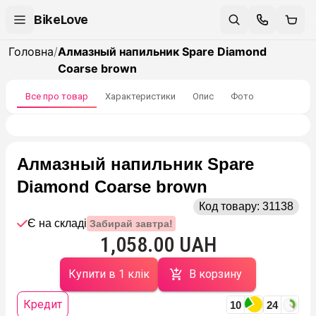
BikeLove
Головна
/
Алмазный напильник Spare Diamond
Coarse brown
Все про товар
Характеристики
Опис
Фото
Алмазный напильник Spare
Diamond Coarse brown
Код товару:
31138
Є на складі
Забирай завтра!
1,058.00 UAH
Купити в 1 клік
В корзину
Кредит
10
24