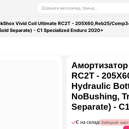
Шукати велосипед, бренд…
Shox Vivid Coil Ultimate RC2T - 205X60,Reb25/Comp34,
Sold Separate) - C1 Specialized Enduro 2020+
Амортизатор 
RC2T - 205X6
Hydraulic Bot
NoBushing, Tr
Separate) - C
Є на складі
Забирай завт