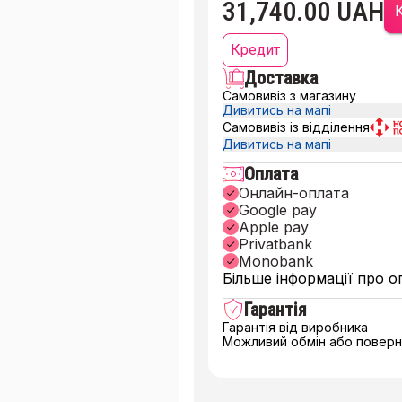
31,740.00 UAH
К
Кредит
Доставка
Самовивіз з магазину
Дивитись на мапі
Самовивіз із відділення
Дивитись на мапі
Оплата
Онлайн-оплата
Google pay
Apple pay
Privatbank
Monobank
Більше інформації про о
Гарантія
Гарантія від виробника
Можливий обмін або поверне