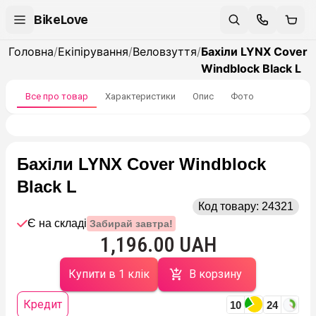
BikeLove
Головна
/
Екіпірування
/
Веловзуття
/
Бахіли LYNX Cover
Windblock Black L
Все про товар
Характеристики
Опис
Фото
Бахіли LYNX Cover Windblock
Black L
Код товару:
24321
Є на складі
Забирай завтра!
1,196.00 UAH
Купити в 1 клік
В корзину
Кредит
10
24