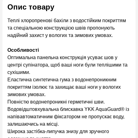
Опис товару
Теплі хлоропренові бахіли з водостійким покриттям
та спеціальною конструкцією швів пропонують
надійний захист у вологих та зимових умовах.
Особливості
Оптимальна панельна конструкція усуває шов у
центрі супінатора, щоб ваші ноги були теплішими та
сухішими.
Еластична синтетична гума з водонепроникним
покриттям ізолює та захищає ваші ноги у вологих
зимових умовах.
Повністю водонепроникні герметичні шви.
Водовідштовхувальна блискавка YKK AquaGuard® із
напівавтоматичним фіксатором не пропускає воду,
залишаючись на місці.
Широка застібка-липучка знизу для зручного