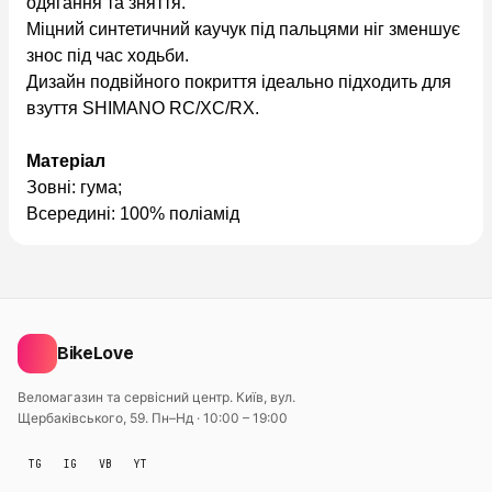
одягання та зняття.
Міцний синтетичний каучук під пальцями ніг зменшує
знос під час ходьби.
Дизайн подвійного покриття ідеально підходить для
взуття SHIMANO RC/XC/RX.
Матеріал
Зовні: гума;
Всередині: 100% поліамід
BikeLove
Веломагазин та сервісний центр. Київ, вул.
Щербаківського, 59.
Пн–Нд · 10:00 – 19:00
TG
IG
VB
YT