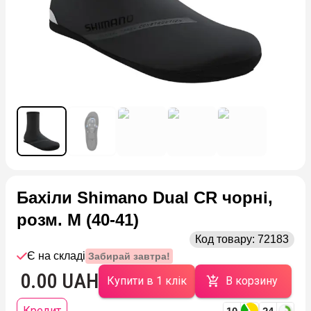
Бахіли Shimano Dual CR чорні,
розм. M (40-41)
Код товару:
72183
Є на складі
Забирай завтра!
0.00 UAH
Купити в 1 клік
В корзину
Кредит