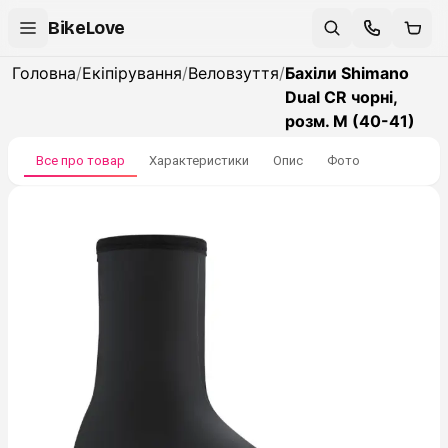
BikeLove
Головна
/
Екіпірування
/
Веловзуття
/
Бахіли Shimano
Dual CR чорні,
розм. M (40-41)
Все про товар
Характеристики
Опис
Фото