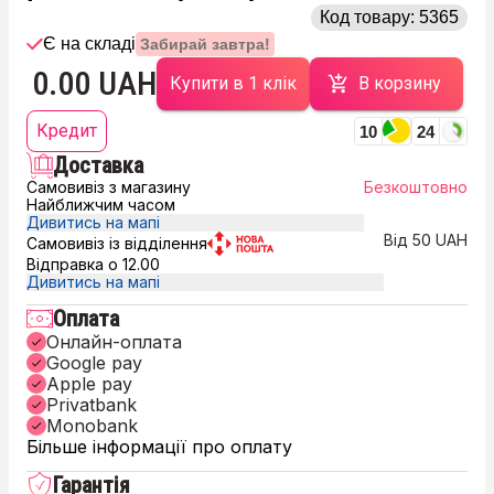
Код товару:
5365
Є на складі
Забирай завтра!
0.00 UAH
Купити в 1 клік
В корзину
Кредит
10
24
Доставка
Самовивіз з магазину
Безкоштовно
Найближчим часом
Дивитись на мапі
Від 50 UAH
Самовивіз із відділення
Відправка о 12.00
Дивитись на мапі
Оплата
Онлайн-оплата
Google pay
Apple pay
Privatbank
Monobank
Більше інформації про оплату
Гарантія