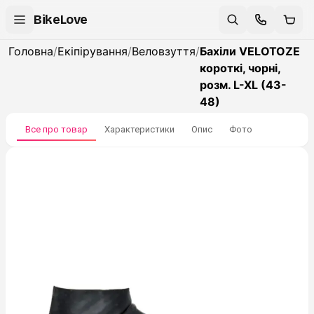
BikeLove
Головна
/
Екіпірування
/
Веловзуття
/
Бахіли VELOTOZE
короткі, чорні,
розм. L-XL (43-
48)
Все про товар
Характеристики
Опис
Фото