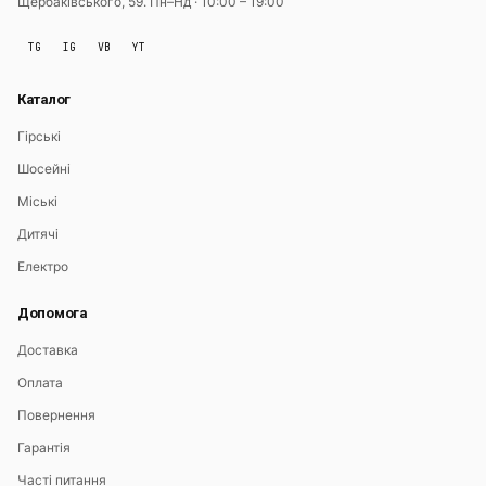
Щербаківського, 59.
Пн–Нд · 10:00 – 19:00
TG
IG
VB
YT
Каталог
Гірські
Шосейні
Міські
Дитячі
Електро
Допомога
Доставка
Оплата
Повернення
Гарантія
Часті питання