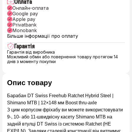
Оплата
Онлайн-оплата
Google pay
Apple pay
Privatbank
Monobank
Більше інформації про оплату
Гарантія
Гарантія від виробника
Можливий обмін або повернення товару протягом 14
днів з моменту покупки
Опис товару
Барабан DT Swiss Freehub Ratchet Hybrid Steel |
Shimano MTB | 12×148 мм Boost thru-axle
З цим корпусом фріхабу ви можете використовувати
9-, 10- або 11-швидкісну касету Shimano MTB на
задній втулці DT Swiss із системою Ratchet (НЕ
EXP/LN). Завдяки сталевій конструкції він витримує