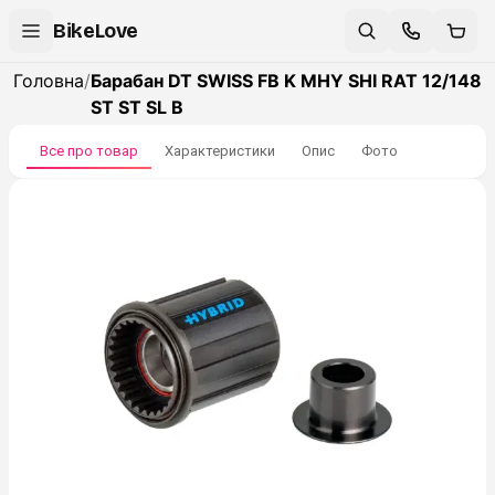
BikeLove
Головна
/
Барабан DT SWISS FB K MHY SHI RAT 12/148
ST ST SL B
Все про товар
Характеристики
Опис
Фото