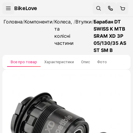
BikeLove
Головна
/
Компоненти
/
Колеса,
/
Втулки
/
Барабан DT
та
SWISS K MTB
колісні
SRAM XD 3P
частини
05/130/35 AS
ST SM B
Все про товар
Характеристики
Опис
Фото