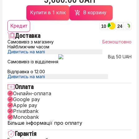
Купити в 1 клік
В корзину
Кредит
10
24
Доставка
Самовивіз з магазину
Безкоштовно
Найближчим часом
Дивитись на мапі
Від 50 UAH
Самовивіз із відділення
Відправка о 12.00
Дивитись на мапі
Оплата
Онлайн-оплата
Google pay
Apple pay
Privatbank
Monobank
Більше інформації про оплату
Гарантія