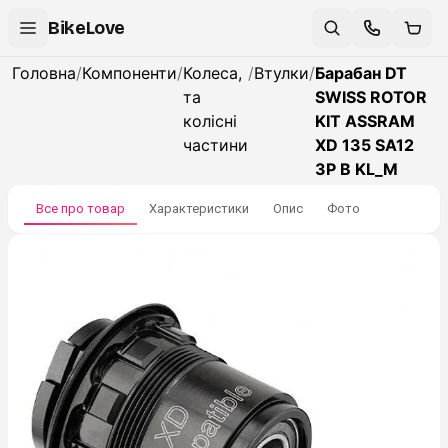
BikeLove
Головна
/
Компоненти
/
Колеса,
/
Втулки
/
Барабан DT
та
SWISS ROTOR
колісні
KIT ASSRAM
частини
XD 135 SA12
3P B KL_M
Все про товар
Характеристики
Опис
Фото