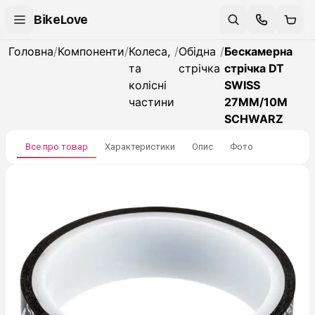
BikeLove
Головна
/
Компоненти
/
Колеса,
/
Обідна
/
Бескамерна
та
стрічка
стрічка DT
колісні
SWISS
частини
27MM/10M
SCHWARZ
Все про товар
Характеристики
Опис
Фото