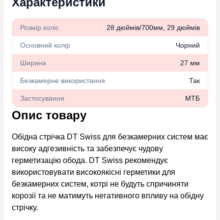
Характеристики
Розмір коліс
28 дюймів/700мм, 29 дюймів
Основний колір
Чорний
Ширина
27 мм
Безкамерне використання
Так
Застосування
МТБ
Опис товару
Обідна стрічка
DT Swiss
для безкамерних систем має
високу адгезивність та забезпечує чудову
герметизацію обода. DT Swiss рекомендує
використовувати високоякісні герметики для
безкамерних систем, котрі не будуть спричиняти
корозії та не матимуть негативного впливу на обідну
стрічку.