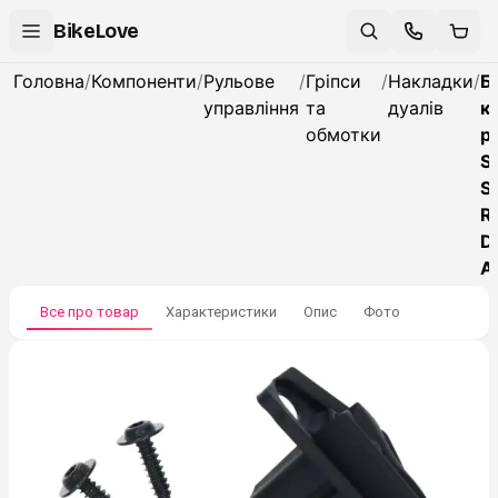
BikeLove
Головна
/
Компоненти
/
Рульове
/
Гріпси
/
Накладки
/
Б
управління
та
дуалів
к
обмотки
р
S
S
R
D
A
Все про товар
Характеристики
Опис
Фото