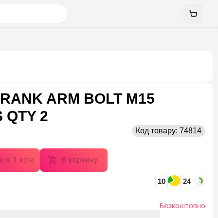
CRANK ARM BOLT M15
 QTY 2
Код товару:
74814
и в 1 клік
В корзину
10
24
Безкоштовно