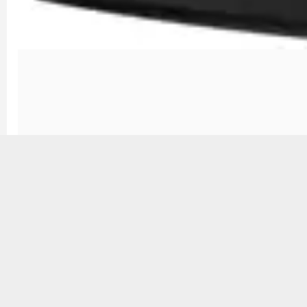
Опис товару
Бризковик заднього амортизатора Polisport Rear Schock Flaps 
захистити шток амортизатора на мотоциклі від бруду.