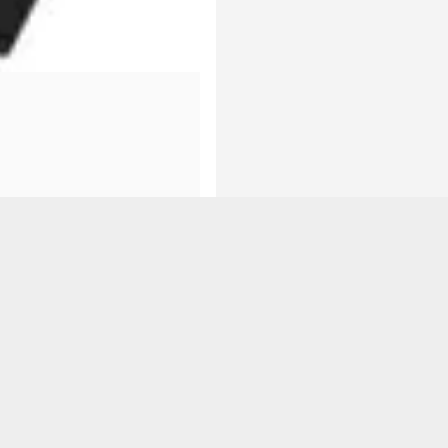
виготовлений з використанням високих стандартів OEM виробників, щ