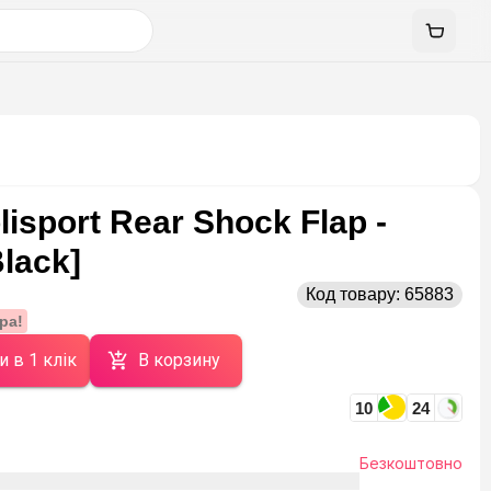
isport Rear Shock Flap -
Black]
Код товару:
65883
ра!
и в 1 клік
В корзину
10
24
Безкоштовно