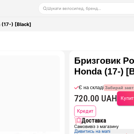
Шукати велосипед, бренд…
 (17-) [Black]
Бризговик Pol
Honda (17-) [
Є на складі
Забирай завт
720.00 UAH
Купит
Кредит
Доставка
Самовивіз з магазину
Дивитись на мапі