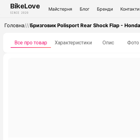
BikeLove
Майстерня
Блог
Бренди
Контакти
SINCE 2020
Головна
/
/
/
Бризговик Polisport Rear Shock Flap - Honda
Все про товар
Характеристики
Опис
Фото