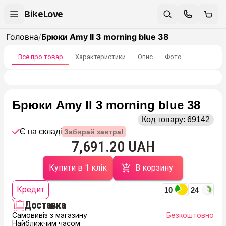
BikeLove
Головна
/
Брюки Amy II 3 morning blue 38
Все про товар
Характеристики
Опис
Фото
Брюки Amy II 3 morning blue 38
Код товару:
69142
Є на складі
Забирай завтра!
7,691.20 UAH
Купити в 1 клік
В корзину
Кредит
10
24
Доставка
Самовивіз з магазину
Безкоштовно
Найближчим часом