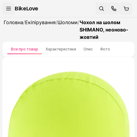
BikeLove
Головна
/
Екіпірування
/
Шоломи
/
Чохол на шолом
SHIMANO, неоново-
жовтий
Все про товар
Характеристики
Опис
Фото