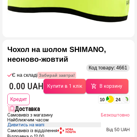
Чохол на шолом SHIMANO,
неоново-жовтий
Код товару:
4661
Є на складі
Забирай завтра!
0.00 UAH
Купити в 1 клік
В корзину
Кредит
10
24
Доставка
Самовивіз з магазину
Безкоштовно
Найближчим часом
Дивитись на мапі
Від 50 UAH
Самовивіз із відділення
Відправка о 12.00