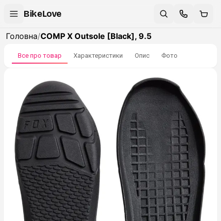
BikeLove
Головна
/
COMP X Outsole [Black], 9.5
Все про товар
Характеристики
Опис
Фото