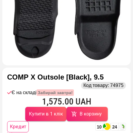
COMP X Outsole [Black], 9.5
Код товару:
74975
Є на складі
Забирай завтра!
1,575.00 UAH
Купити в 1 клік
В корзину
Кредит
10
24