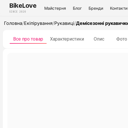
BikeLove
Майстерня
Блог
Бренди
Контакти
SINCE 2020
Головна
/
Екіпірування
/
Рукавиці
/
Демісезонні рукавички
Все про товар
Характеристики
Опис
Фото