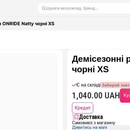
Шукати велосипед, бренд…
 ONRIDE Natty чорні XS
Демісезонні 
чорні XS
Є на складі
Забирай завт
1,040.00 UAH
Куп
Кредит
Доставка
Самовивіз з магазину
Дивитись на мапі