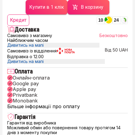
Купити в 1 клік
В корзину
Кредит
10
24
Доставка
Самовивіз з магазину
Безкоштовно
Найближчим часом
Дивитись на мапі
Від 50 UAH
Самовивіз із відділення
Відправка о 12.00
Дивитись на мапі
Оплата
Онлайн-оплата
Google pay
Apple pay
Privatbank
Monobank
Більше інформації про оплату
Гарантія
Гарантія від виробника
Можливий обмін або повернення товару протягом 14
днів з моменту покупки