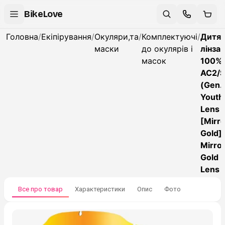
BikeLove
Головна
/
Екіпірування
/
Окуляри,та
/
Комплектуючі
/
Дитя
маски
до окулярів і
лінза
масок
100%
AC2/
(Gen.
Youth
Lens
[Mirro
Gold],
Mirro
Gold
Lens
Все про товар
Характеристики
Опис
Фото