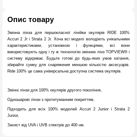
Опис товару
Змінна лінза для першокласної лінійки окулярiв RIDE 100%
Accuri 2 Jr і Strata 2 Jr. Хоча всі моделі володіють унікальними
характеристиками, установкою і функціями, всі вони
використовують одну і ту ж технологію змінних лінз TOPVIEW® і
систему відкриває. Будьте готові до будь-яких умов катання,
збирайте сумку для снаряжения меншою кількістю аксесуарів.
Ride 100% це сама універсальна доступна система окулярiв.
Змінні лінзи для 100% окулярiв другого покоління,
Одношарові лінзи з протитуманним покриттям,
Підходить для всіх 100% моделей Accuri 2 Junior і Strata 2
Junior,
Захист від UVA і UVB спектрів до 400 нм.