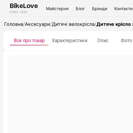
BikeLove
Майстерня
Блог
Бренди
Контакти
SINCE 2020
Головна
/
Аксесуари
/
Дитячі велокрісла
/
Дитяче крісло 
Все про товар
Характеристики
Опис
Фото