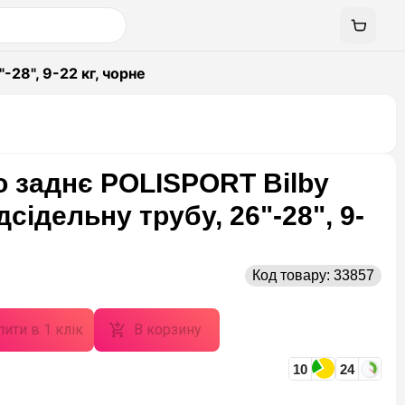
-28", 9-22 кг, чорне
о заднє POLISPORT Bilby
дсідельну трубу, 26"-28", 9-
Код товару:
33857
ити в 1 клік
В корзину
10
24