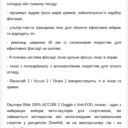
холодну або туманну погоду,
- підтримує відрив трьох шарів уривків, забезпечуючи їх надійну
фіксацію,
- ультра-товста тришарова піна для обличчя ефективно вбирає
та відводить піт,
- ремінець шириною 45 мм із силіконовим покриттям для
ефективної фіксації на шоломі,
- 9-точкова система фіксації лінзи щільно фіксує лінзу в оправі
- лінзи з полікарбонату з антизапотівним покриттям для чіткого
огляду,
- Racecraft 2 / Accuri 2 / Strata 2 використовують ті ж лінзи та
зривки.
Окуляри Ride 100% ACCURI 2 Goggle з Anti-FOG лінзою - один з
найкращих виборів мото-окулярів для спортсменів, які
займаються мотокросом або велосипедним екстремальним
спортом у дисципліні Downhill, як на аматорському так і на