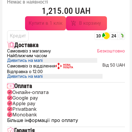
Немає в наявності
1,215.00 UAH
Купити в 1 клік
В корзину
Кредит
10
24
Доставка
Самовивіз з магазину
Безкоштовно
Найближчим часом
Дивитись на мапі
Від 50 UAH
Самовивіз із відділення
Відправка о 12.00
Дивитись на мапі
Оплата
Онлайн-оплата
Google pay
Apple pay
Privatbank
Monobank
Більше інформації про оплату
Гарантія