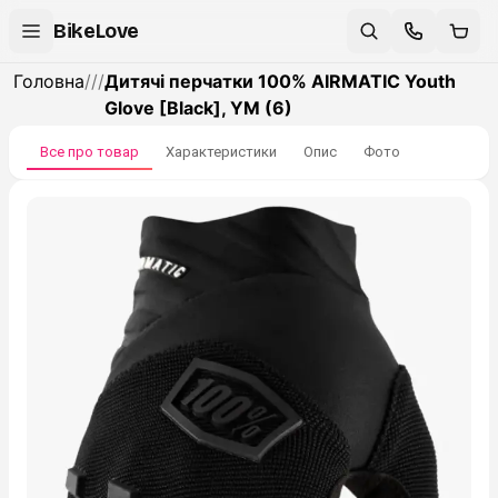
BikeLove
Головна
/
/
/
Дитячі перчатки 100% AIRMATIC Youth
Glove [Black], YM (6)
Все про товар
Характеристики
Опис
Фото