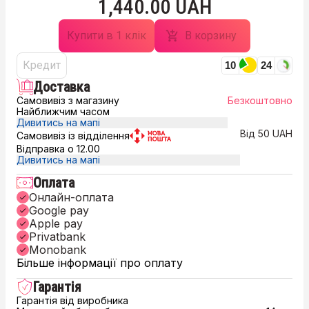
1,440.00 UAH
Купити в 1 клік
В корзину
Кредит
10
24
Доставка
Самовивіз з магазину
Безкоштовно
Найближчим часом
Дивитись на мапі
Від 50 UAH
Самовивіз із відділення
Відправка о 12.00
Дивитись на мапі
Оплата
Онлайн-оплата
Google pay
Apple pay
Privatbank
Monobank
Більше інформації про оплату
Гарантія
Гарантія від виробника