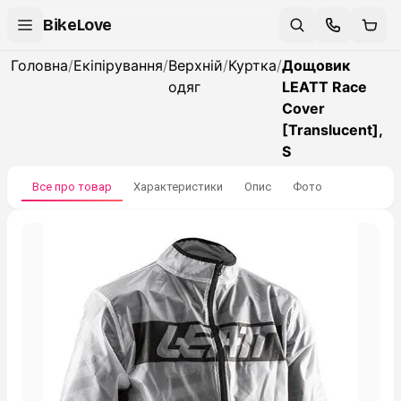
BikeLove
Головна
/
Екіпірування
/
Верхній
/
Куртка
/
Дощовик
одяг
LEATT Race
Cover
[Translucent],
S
Все про товар
Характеристики
Опис
Фото