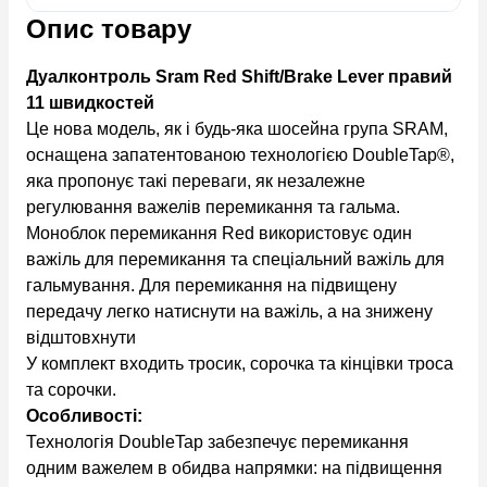
Опис товару
Дуалконтроль Sram Red Shift/Brake Lever правий
11 швидкостей
Це нова модель, як і будь-яка шосейна група SRAM,
оснащена запатентованою технологією DoubleTap®,
яка пропонує такі переваги, як незалежне
регулювання важелів перемикання та гальма.
Моноблок перемикання Red використовує один
важіль для перемикання та спеціальний важіль для
гальмування. Для перемикання на підвищену
передачу легко натиснути на важіль, а на знижену
відштовхнути
У комплект входить тросик, сорочка та кінцівки троса
та сорочки.
Особливості:
Технологія DoubleTap забезпечує перемикання
одним важелем в обидва напрямки: на підвищення