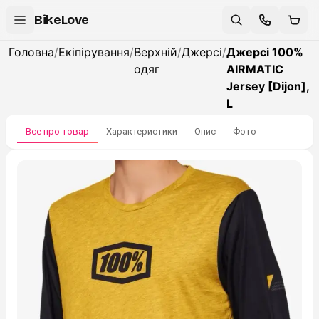
BikeLove
Головна
/
Екіпірування
/
Верхній
/
Джерсі
/
Джерсі 100%
одяг
AIRMATIC
Jersey [Dijon],
L
Все про товар
Характеристики
Опис
Фото