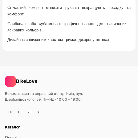
Сітчастий комір і манжети рукавів покращують посадку та
комфорт.
Фарбовані або сублімовані графічні панелі для насичених і
яскравих кольорів.
Дизайн із заниженим хвостом тримає джерсi у штанах.
BikeLove
Веломагазин та сервісний центр. Київ, вул.
Щербаківського, 59.
Пн–Нд · 10:00 – 19:00
TG
IG
VB
YT
Каталог
Гірські