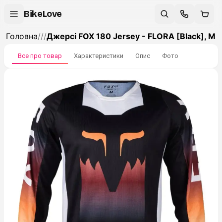
BikeLove
Головна
/
/
/
Джерсі FOX 180 Jersey - FLORA [Black], M
Все про товар
Характеристики
Опис
Фото