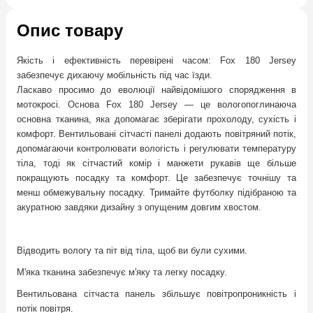
Опис товару
Якість і ефективність перевірені часом: Fox 180 Jersey
забезпечує дихаючу мобільність під час їзди.
Ласкаво просимо до еволюції найвідомішого спорядження в
мотокросі. Основа Fox 180 Jersey — це вологопоглинаюча
основна тканина, яка допомагає зберігати прохолоду, сухість і
комфорт. Вентильовані сітчасті панелі додають повітряний потік,
допомагаючи контролювати вологість і регулювати температуру
тіла, тоді як сітчастий комір і манжети рукавів ще більше
покращують посадку та комфорт. Це забезпечує точнішу та
менш обмежувальну посадку. Тримайте футболку підібраною та
акуратною завдяки дизайну з опущеним довгим хвостом.
Відводить вологу та піт від тіла, щоб ви були сухими.
М'яка тканина забезпечує м'яку та легку посадку.
Вентильована сітчаста панель збільшує повітропроникність і
потік повітря.