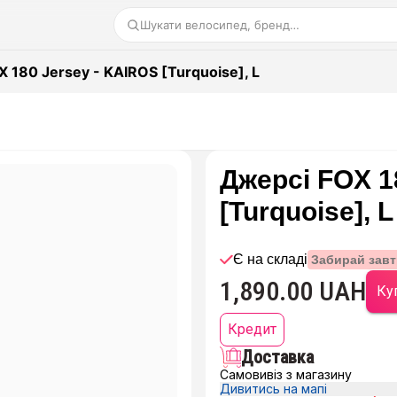
Шукати велосипед, бренд…
 180 Jersey - KAIROS [Turquoise], L
Джерсі FOX 1
[Turquoise], L
Є на складі
Забирай завт
1,890.00 UAH
Куп
Кредит
Доставка
Самовивіз з магазину
Дивитись на мапі