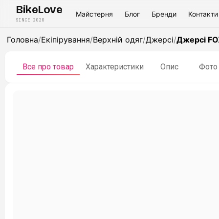
BikeLove
Майстерня
Блог
Бренди
Контакти
SINCE 2020
Головна
/
Екіпірування
/
Верхній одяг
/
Джерсі
/
Джерсі FOX
Все про товар
Характеристики
Опис
Фото