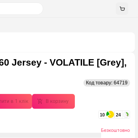
0 Jersey - VOLATILE [Grey],
Код товару:
64719
ити в 1 клік
В корзину
10
24
Безкоштовно