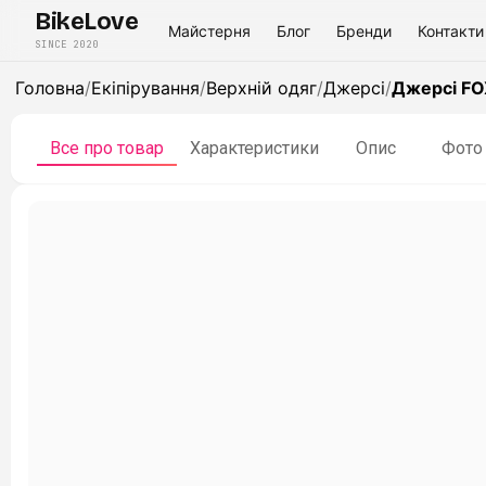
BikeLove
Майстерня
Блог
Бренди
Контакти
SINCE 2020
Головна
/
Екіпірування
/
Верхній одяг
/
Джерсі
/
Джерсі FOX
Все про товар
Характеристики
Опис
Фото