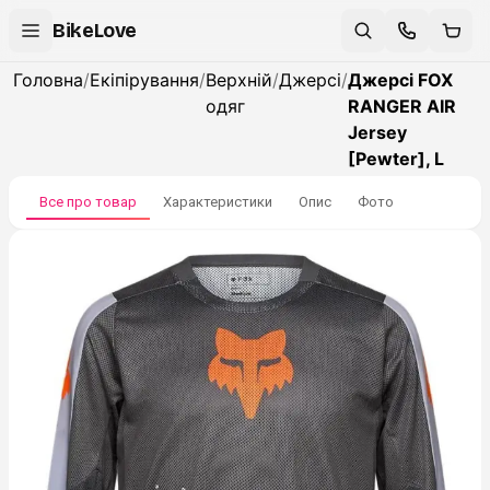
BikeLove
Головна
/
Екіпірування
/
Верхній
/
Джерсі
/
Джерсі FOX
одяг
RANGER AIR
Jersey
[Pewter], L
Все про товар
Характеристики
Опис
Фото