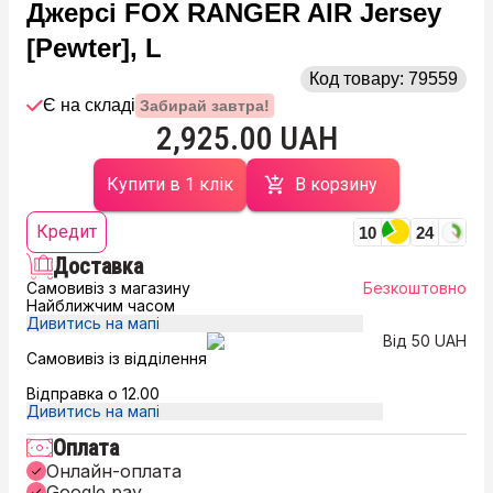
Джерсі FOX RANGER AIR Jersey
[Pewter], L
Код товару:
79559
Є на складі
Забирай завтра!
2,925.00 UAH
Купити в 1 клік
В корзину
Кредит
10
24
Доставка
Самовивіз з магазину
Безкоштовно
Найближчим часом
Дивитись на мапі
Від 50 UAH
Самовивіз із відділення
Відправка о 12.00
Дивитись на мапі
Оплата
Онлайн-оплата
Google pay