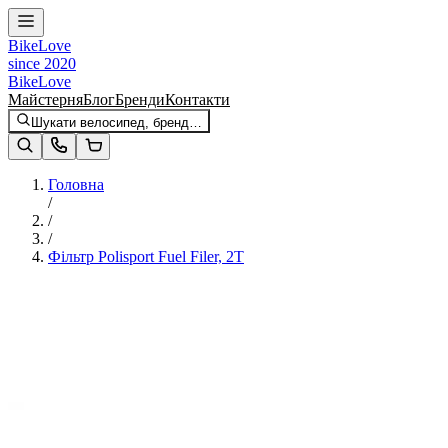
BikeLove
since 2020
BikeLove
Майстерня
Блог
Бренди
Контакти
Шукати велосипед, бренд…
Головна
/
/
/
Фільтр Polisport Fuel Filer, 2T