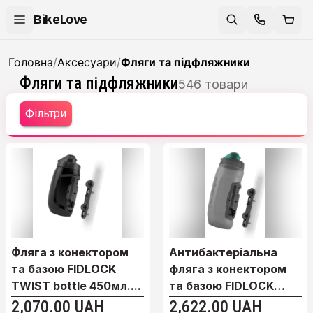
BikeLove
Головна
/
Аксесуари
/
Фляги та підфляжники
Фляги та підфляжники
546
товари
Фільтри
Фляга з конектором
Антибактеріальна
та базою FIDLOCK
фляга з конектором
TWIST bottle 450мл....
та базою FIDLOCK
TW...
2,070.00 UAH
2,622.00 UAH