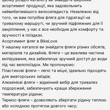
асортимент продукції, яка задовольнить
найвибагливішого велосипедиста. Незалежно від
того, чи вам потрібна фляга для гідратації на
тривалому маршруті, чи зручний підфляжник для її
закріплення, у нас є все необхідне для комфорту та
зручності в поїздках.
Асортимент фляг в BikeLove
У нашому каталозі ви знайдете фляги різних обсягів,
матеріалів та дизайнів. Фляги – це важлива частина
екіпірування, яка забезпечує зручний доступ до води
під час велопоїздок. Ми пропонуємо:
Пластикові фляги – легкі та міцні, ідеально підходять
для аматорських заїздів;
Алюмінієві фляги – відмінний вибір для тривалих
подорожей, забезпечують краще збереження
температури рідини;
Термос-фляги – дозволяють зберігати рідину теплою
або холодною протягом довгого часу;