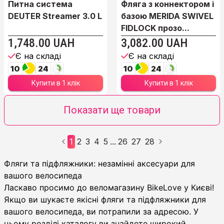
Питна система
Фляга з коннектором і
DEUTER Streamer 3.0 L
базою MERIDA SWIVEL
FIDLOCK прозо...
1,748.00 UAH
3,082.00 UAH
Є на складі
Є на складі
10
24
10
24
Купити в 1 клік
Купити в 1 клік
Показати ще товари
1
2
3
4
5
26
27
28
...
Фляги та підфляжники
Фляги та підфляжники: незамінні аксесуари для
вашого велосипеда
Ласкаво просимо до веломагазину BikeLove у Києві!
Якщо ви шукаєте якісні фляги та підфляжники для
вашого велосипеда, ви потрапили за адресою. У
цьому розділі каталогу ви знайдете широкий