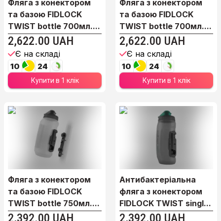
Фляга з конектором
Фляга з конектором
та базою FIDLOCK
та базою FIDLOCK
TWIST bottle 700мл....
TWIST bottle 700мл....
2,622.00 UAH
2,622.00 UAH
Є на складі
Є на складі
10
24
10
24
Купити в 1 клік
Купити в 1 клік
Фляга з конектором
Антибактеріальна
та базою FIDLOCK
фляга з конектором
TWIST bottle 750мл....
FIDLOCK TWIST singl...
2,392.00 UAH
2,392.00 UAH