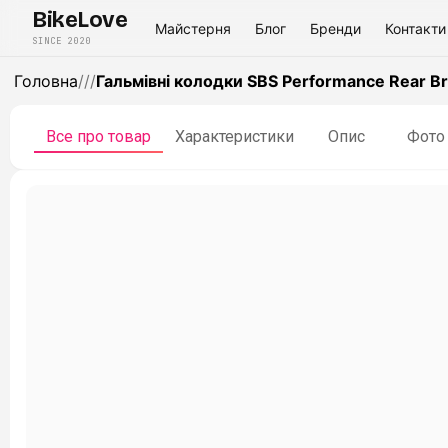
BikeLove
Майстерня
Блог
Бренди
Контакти
SINCE 2020
Головна
/
/
/
Гальмівні колодки SBS Performance Rear Bra
Все про товар
Характеристики
Опис
Фото