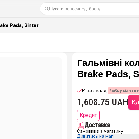
Шукати велосипед, бренд…
ke Pads, Sinter
Гальмівні ко
Brake Pads, S
Є на складі
Забирай завт
1,608.75 UAH
Куп
Кредит
Доставка
Самовивіз з магазину
Дивитись на мапі