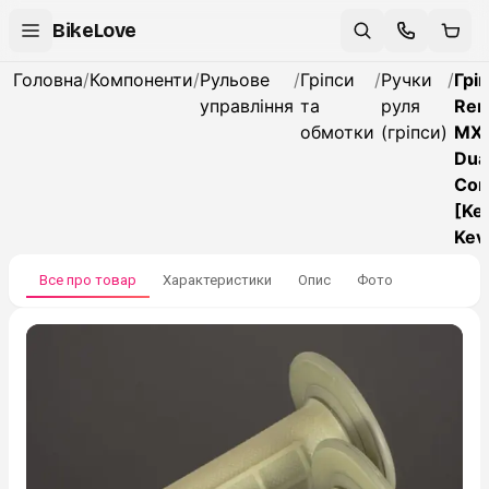
BikeLove
Головна
/
Компоненти
/
Рульове
/
Гріпси
/
Ручки
/
Грі
управління
та
руля
Ren
обмотки
(гріпси)
MX 
Dua
Co
[Kev
Kev
Все про товар
Характеристики
Опис
Фото