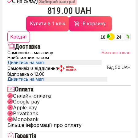
Є на складі
Забирай завтра!
819.00 UAH
Купити в 1 клік
В корзину
Кредит
10
24
Доставка
Самовивіз з магазину
Безкоштовно
Найближчим часом
Дивитись на мапі
Від 50 UAH
Самовивіз із відділення
Відправка о 12.00
Дивитись на мапі
Оплата
Онлайн-оплата
Google pay
Apple pay
Privatbank
Monobank
Більше інформації про оплату
Гарантія