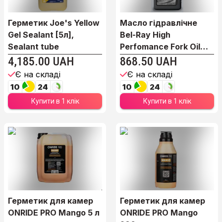
Герметик Joe's Yellow
Масло гідравлічне
Gel Sealant [5л],
Bel-Ray High
Sealant tube
Perfomance Fork Oil
[1л]...
4,185.00 UAH
868.50 UAH
Є на складі
Є на складі
10
24
10
24
Купити в 1 клік
Купити в 1 клік
Герметик для камер
Герметик для камер
ONRIDE PRO Mango 5 л
ONRIDE PRO Mango