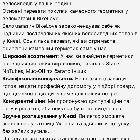
велосипедів у вашій родині.
Основні переваги покупки камерного герметика у
веломагазині BikeLove
Веломагазин BikeLove зарекомендував себе як
надійний постачальник якісних велосипедних товарів
у Києві. Ось кілька переваг, які ви отримаєте,
обираючи камерний герметик саме у нас:
Широкий асортимент
: У нас ви знайдете герметики
провідних світових виробників, таких як Stan's
NoTubes, Muc-Off та багато інших.
Кваліфіковані консультанти
: Наші фахівці завжди
готові надати професійну допомогу у підборі товару,
що ідеально підходить саме для ваших потреб.
Конкурентні ціни
: Ми пропонуємо доступні ціни та
регулярні акції, аби покупка була ще вигіднішою.
Зручне розташування у Києві
: Ви легко зможете
знайти нас у столиці України та здійснити покупку
без зайвих зусиль.
Поради щодо використання камерного герметика