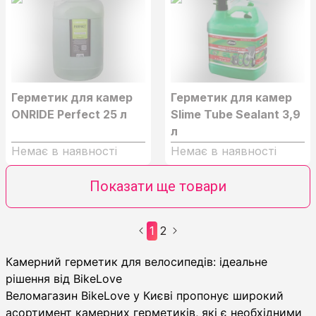
Герметик для камер
Герметик для камер
ONRIDE Perfect 25 л
Slime Tube Sealant 3,9
л
Немає в наявності
Немає в наявності
Показати ще товари
1
2
Камерний герметик
Камерний герметик для велосипедів: ідеальне
рішення від BikeLove
Веломагазин BikeLove у Києві пропонує широкий
асортимент камерних герметиків, які є необхідними