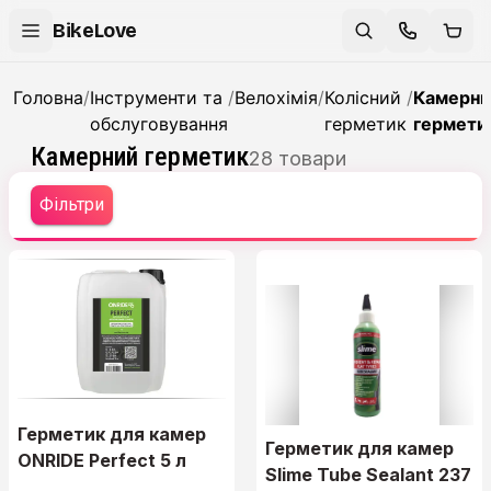
BikeLove
Головна
/
Інструменти та
/
Велохімія
/
Колісний
/
Камерни
обслуговування
герметик
гермети
Камерний герметик
28
товари
Фільтри
kekw
Герметик для камер
Герметик для камер
ONRIDE Perfect 5 л
Slime Tube Sealant 237