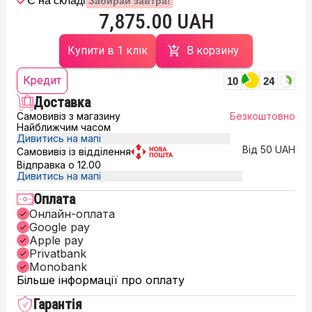
Є на складі
Забирай завтра!
7,875.00 UAH
Купити в 1 клік
В корзину
Кредит
10
24
Доставка
Самовивіз з магазину
Безкоштовно
Найближчим часом
Дивитись на мапі
Від 50 UAH
Самовивіз із відділення
Відправка о 12.00
Дивитись на мапі
Оплата
Онлайн-оплата
Google pay
Apple pay
Privatbank
Monobank
Більше інформації про оплату
Гарантія