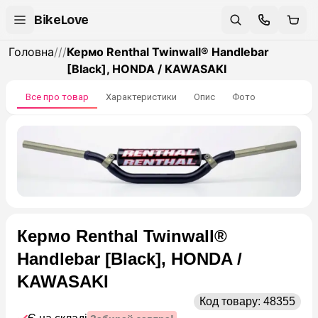
BikeLove
Головна
/
/
/
Кермо Renthal Twinwall® Handlebar
[Black], HONDA / KAWASAKI
Все про товар
Характеристики
Опис
Фото
Кермо Renthal Twinwall®
Handlebar [Black], HONDA /
KAWASAKI
Код товару:
48355