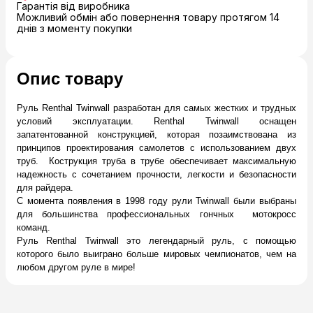
Гарантія від виробника
Можливий обмін або повернення товару протягом 14
днів з моменту покупки
Опис товару
Руль Renthal Twinwall разработан для самых жестких и трудных
условий эксплуатации. Renthal Twinwall оснащен
запатентованной конструкцией, которая позаимствована из
принципов проектирования самолетов с использованием двух
труб. Кострукция труба в трубе обеспечивает максимальную
надежность с сочетанием прочности, легкости и безопасности
для райдера.
С момента появления в 1998 году рули Twinwall были выбраны
для большинства профессиональных гончных мотокросс
команд.
Руль Renthal Twinwall это легендарный руль, с помощью
которого было выиграно больше мировых чемпионатов, чем на
любом другом руле в мире!