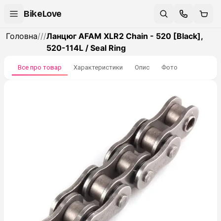
BikeLove
Головна
/
/
/
Ланцюг AFAM XLR2 Chain - 520 [Black],
520-114L / Seal Ring
Все про товар
Характеристики
Опис
Фото