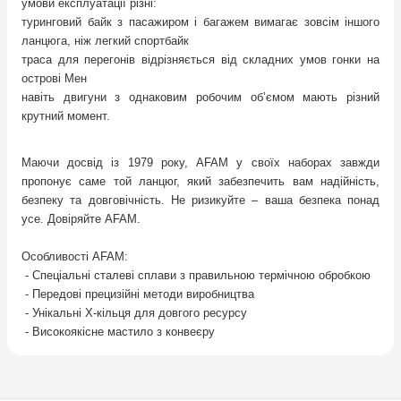
умови експлуатації різні:
туринговий байк з пасажиром і багажем вимагає зовсім іншого
ланцюга, ніж легкий спортбайк
траса для перегонів відрізняється від складних умов гонки на
острові Мен
навіть двигуни з однаковим робочим об’ємом мають різний
крутний момент.
Маючи досвід із 1979 року, AFAM у своїх наборах завжди
пропонує саме той ланцюг, який забезпечить вам надійність,
безпеку та довговічність. Не ризикуйте – ваша безпека понад
усе. Довіряйте AFAM.
Особливості AFAM:
- Спеціальні
сталеві
сплави з
правильною термічною обробкою
- Передові прецизійні методи виробництва
- Унікальні X-кільця для довгого ресурсу
- Високоякісне мастило з конвеєру