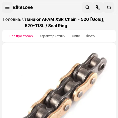
BikeLove
Головна
/
/
/
Ланцюг AFAM XSR Chain - 520 [Gold],
520-118L / Seal Ring
Все про товар
Характеристики
Опис
Фото