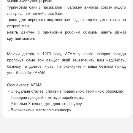
умови експлуатації різні:
туринговий байк з пасажиром і багажем вимагає зовсім іншого
ланцюга, ніж легкий спортбайк
траса для перегонів відрізняється від складних умов гонки на
острові Мен
навіть двигуни з однаковим робочим об’ємом мають різний
крутний момент.
Маючи досвід із 1979 року, AFAM у своїх наборах завжди
пропонує саме той ланцюг, який забезпечить вам надійність,
безпеку та довговічність. Не ризикуйте – ваша безпека понад
усе. Довіряйте AFAM.
Особливості AFAM:
- Спеціальні
сталеві
сплави з
правильною термічною обробкою
- Передові прецизійні методи виробництва
- Унікальні X-кільця для довгого ресурсу
- Високоякісне мастило з конвеєру