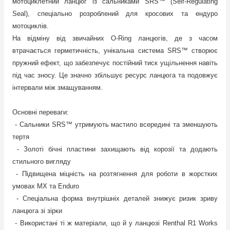
мотоциклетний ланцюг із сальниками SRS™ (Self-Regulating
Seal), спеціально розроблений для кросових та ендуро
мотоциклів.
На відміну від звичайних O-Ring ланцюгів, де з часом
втрачається герметичність, унікальна система SRS™ створює
пружний ефект, що забезпечує постійний тиск ущільнення навіть
під час зносу. Це значно збільшує ресурс ланцюга та подовжує
інтервали між змащуванням.
Основні переваги:
- Сальники SRS™ утримують мастило всередині та зменшують
тертя
- Золоті бічні пластини захищають від корозії та додають
стильного вигляду
- Підвищена міцність на розтягнення для роботи в жорстких
умовах MX та Enduro
- Спеціальна форма внутрішніх деталей знижує ризик зриву
ланцюга зі зірки
- Використані ті ж матеріали, що й у ланцюзі Renthal R1 Works