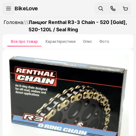
BikeLove
Головна
/
/
/
Ланцюг Renthal R3-3 Chain - 520 [Gold],
520-120L / Seal Ring
Все про товар
Характеристики
Опис
Фото