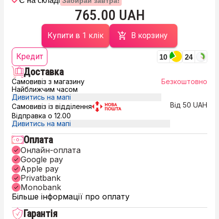
Є на складі
Забирай завтра!
765.00 UAH
Купити в 1 клік
В корзину
Кредит
10
24
Доставка
Самовивіз з магазину
Безкоштовно
Найближчим часом
Дивитись на мапі
Від 50 UAH
Самовивіз із відділення
Відправка о 12.00
Дивитись на мапі
Оплата
Онлайн-оплата
Google pay
Apple pay
Privatbank
Monobank
Більше інформації про оплату
Гарантія