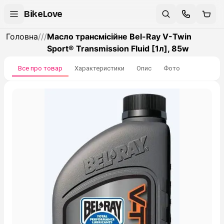
BikeLove
Головна
/
/
/
Масло трансмісійне Bel-Ray V-Twin
Sport® Transmission Fluid [1л], 85w
Все про товар
Характеристики
Опис
Фото