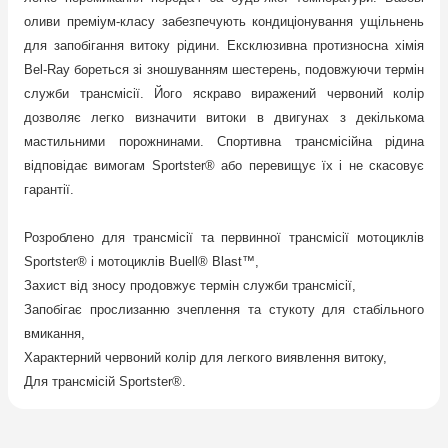
оливи преміум-класу забезпечують кондиціонування ущільнень
для запобігання витоку рідини. Ексклюзивна протизносна хімія
Bel-Ray бореться зі зношуванням шестерень, подовжуючи термін
служби трансмісії. Його яскраво виражений червоний колір
дозволяє легко визначити витоки в двигунах з декількома
мастильними порожнинами. Спортивна трансмісійна рідина
відповідає вимогам Sportster® або перевищує їх і не скасовує
гарантії.
Розроблено для трансмісії та первинної трансмісії мотоциклів
Sportster® і мотоциклів Buell® Blast™,
Захист від зносу продовжує термін служби трансмісії,
Запобігає прослизанню зчеплення та стукоту для стабільного
вмикання,
Характерний червоний колір для легкого виявлення витоку,
Для трансмісій Sportster®.