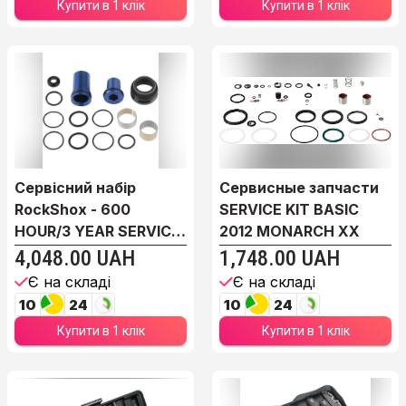
Купити в 1 клік
Купити в 1 клік
Сервісний набір
Сервисные запчасти
RockShox - 600
SERVICE KIT BASIC
HOUR/3 YEAR SERVICE
2012 MONARCH XX
- RE...
4,048.00 UAH
1,748.00 UAH
Є на складі
Є на складі
10
24
10
24
Купити в 1 клік
Купити в 1 клік