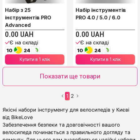
Набір з 25
Набір інструментів
інструментів PRO
PRO 4.0 / 5.0 / 6.0
Advanced
0.00 UAH
0.00 UAH
Є на складі
Є на складі
10
24
10
24
Купити в 1 клік
Купити в 1 клік
Показати ще товари
1
2
Набори інструменту
Якісні набори інструменту для велосипедів у Києві
від BikeLove
Забезпечення безпеки та довговічності вашого
велосипеда починається з правильного догляду та
ремонту. Для цього вам знадобляться надійні набори