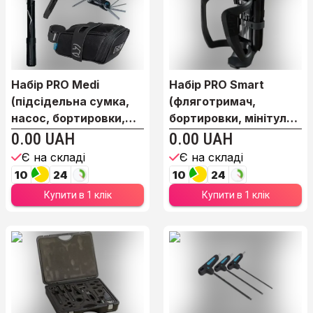
Набір PRO Medi
Набір PRO Smart
(підсідельна сумка,
(фляготримач,
насос, бортировки,
бортировки, мінітул
м...
9ф)
0.00 UAH
0.00 UAH
Є на складі
Є на складі
10
24
10
24
Купити в 1 клік
Купити в 1 клік