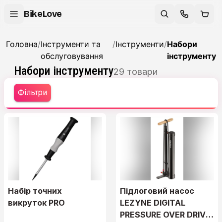
BikeLove
Головна
/
Інструменти та
/
Інструменти
/
Набори
обслуговування
інструменту
Набори інструменту
29
товари
Фільтри
Набір точних
Підлоговий насос
викруток PRO
LEZYNE DIGITAL
PRESSURE OVER DRIVE