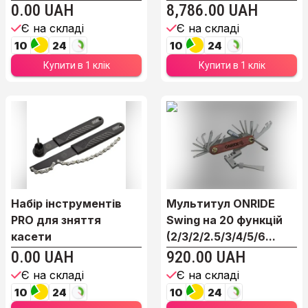
Чор...
0.00 UAH
8,786.00 UAH
Є на складі
Є на складі
10
24
10
24
Купити в 1 клік
Купити в 1 клік
Набір інструментів
Мультитул ONRIDE
PRO для зняття
Swing на 20 функцій
касети
(2/3/2/2.5/3/4/5/6...
0.00 UAH
920.00 UAH
Є на складі
Є на складі
10
24
10
24