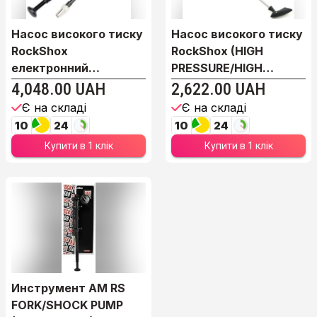
Насос високого тиску
Насос високого тиску
RockShox
RockShox (HIGH
електронний
PRESSURE/HIGH
Fork/Shock Pu...
VOLUM...
4,048.00 UAH
2,622.00 UAH
Є на складі
Є на складі
10
24
10
24
Купити в 1 клік
Купити в 1 клік
Инструмент AM RS
FORK/SHOCK PUMP