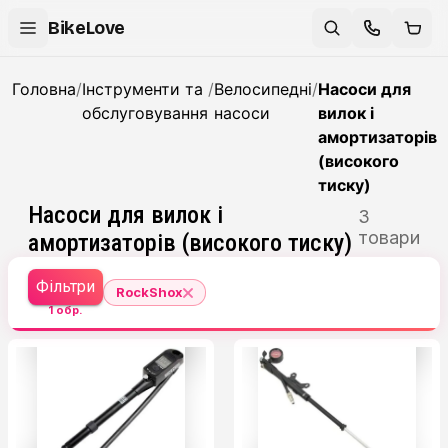
BikeLove
Головна
/
Інструменти та
/
Велосипедні
/
Насоси для
обслуговування
насоси
вилок і
амортизаторів
(високого
тиску)
Насоси для вилок і
3
товари
амортизаторів (високого тиску)
Фільтри
RockShox
1
обр.