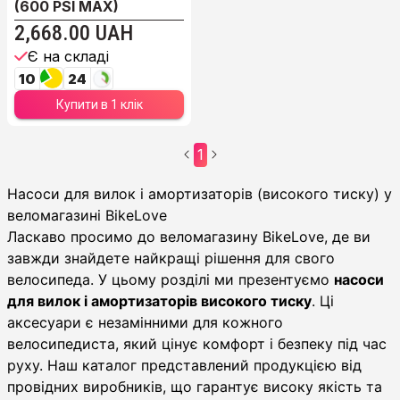
(600 PSI MAX)
2,668.00 UAH
Є на складі
10
24
Купити в 1 клік
1
Насоси для вилок і амортизаторів (високого тиску)
Насоси для вилок і амортизаторів (високого тиску) у
веломагазині BikeLove
Ласкаво просимо до веломагазину BikeLove, де ви
завжди знайдете найкращі рішення для свого
велосипеда. У цьому розділі ми презентуємо
насоси
для вилок і амортизаторів високого тиску
. Ці
аксесуари є незамінними для кожного
велосипедиста, який цінує комфорт і безпеку під час
руху. Наш каталог представлений продукцією від
провідних виробників, що гарантує високу якість та