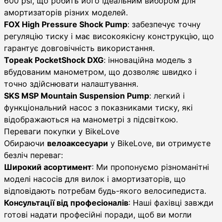
600 psi, що робить його ідеальним вибором для
амортизаторів різних моделей.
FOX High Pressure Shock Pump
: забезпечує точну
регуляцію тиску і має високоякісну конструкцію, що
гарантує довговічність використання.
Topeak PocketShock DXG
: інноваційна модель з
вбудованим манометром, що дозволяє швидко і
точно здійснювати налаштування.
SKS MSP Mountain Suspension Pump
: легкий і
функціональний насос з показниками тиску, які
відображаються на манометрі з підсвіткою.
Переваги покупки у BikeLove
Обираючи
велоаксесуари
у BikeLove, ви отримуєте
безліч переваг:
Широкий асортимент
: Ми пропонуємо різноманітні
моделі насосів для вилок і амортизаторів, що
відповідають потребам будь-якого велосипедиста.
Консультації від професіоналів
: Наші фахівці завжди
готові надати професійні поради, щоб ви могли