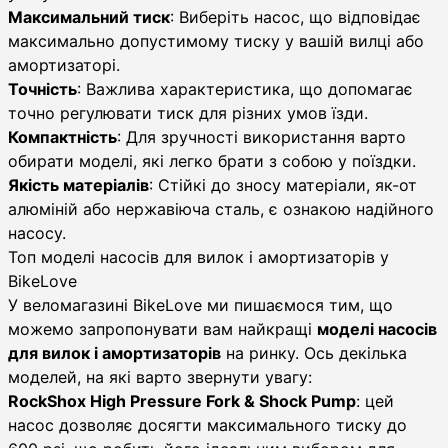
Максимальний тиск
: Виберіть насос, що відповідає
максимально допустимому тиску у вашій вилці або
амортизаторі.
Точність
: Важлива характеристика, що допомагає
точно регулювати тиск для різних умов їзди.
Компактність
: Для зручності використання варто
обирати моделі, які легко брати з собою у поїздки.
Якість матеріалів
: Стійкі до зносу матеріали, як-от
алюміній або нержавіюча сталь, є ознакою надійного
насосу.
Топ моделі насосів для вилок і амортизаторів у
BikeLove
У веломагазині BikeLove ми пишаємося тим, що
можемо запропонувати вам найкращі
моделі насосів
для вилок і амортизаторів
на ринку. Ось декілька
моделей, на які варто звернути увагу:
RockShox High Pressure Fork & Shock Pump
: цей
насос дозволяє досягти максимального тиску до