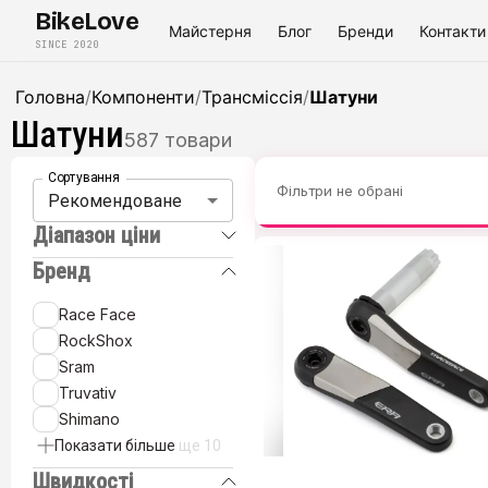
BikeLove
Майстерня
Блог
Бренди
Контакти
SINCE 2020
Головна
/
Компоненти
/
Трансміссія
/
Шатуни
Шатуни
587
товари
Сортування
Фільтри не обрані
Рекомендоване
Діапазон ціни
Бренд
Race Face
RockShox
Sram
Truvativ
Shimano
Показати більше
ще 10
Швидкості