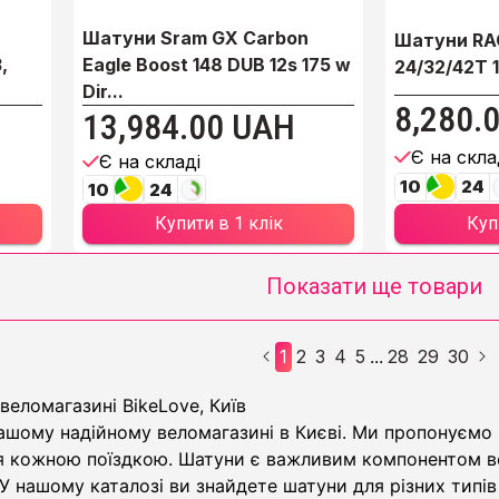
Шатуни Sram GX Carbon
Шатуни RA
,
Eagle Boost 148 DUB 12s 175 w
24/32/42T 
Dir...
8,280.
13,984.00 UAH
Є на скла
Є на складі
10
24
10
24
Куп
Купити в 1 клік
Показати ще товари
1
2
3
4
5
28
29
30
...
веломагазині BikeLove, Київ
 вашому надійному веломагазині в Києві. Ми пропонуєм
 кожною поїздкою. Шатуни є важливим компонентом ве
У нашому каталозі ви знайдете шатуни для різних типів