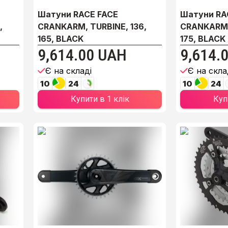
Шатуни RACE FACE
Шатуни RA
,
CRANKARM, TURBINE, 136,
CRANKARM, 
165, BLACK
175, BLACK
9,614.00 UAH
9,614.
Є на складі
Є на скла
10
24
10
24
Купити в 1 клік
Куп