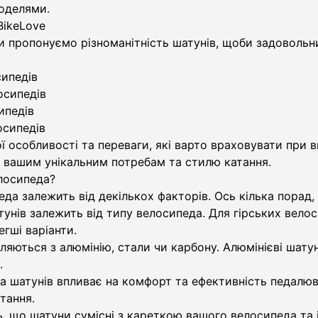
оделями.
BikeLove
ми пропонуємо різноманітність шатунів, щоби задоволь
сипедів
осипедів
ипедів
осипедів
ої особливості та переваги, які варто враховувати при
е вашим унікальним потребам та стилю катання.
лосипеда?
еда залежить від декількох факторів. Ось кілька порад
унів залежить від типу велосипеда. Для гірських велоси
гші варіанти.
ються з алюмінію, стали чи карбону. Алюмінієві шатуни л
.
 шатунів впливає на комфорт та ефективність педалюва
тання.
 що шатуни сумісні з кареткою вашого велосипеда та 