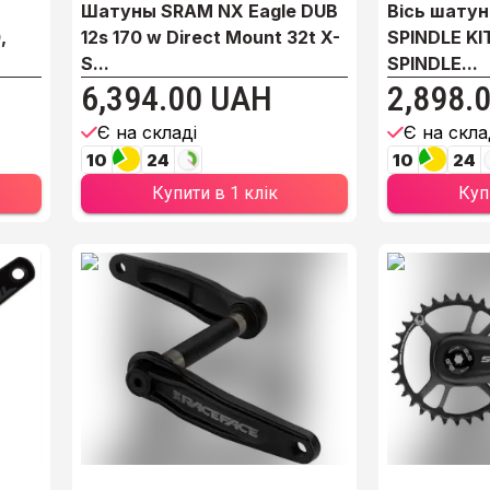
Шатуны SRAM NX Eagle DUB
Вісь шатун
,
12s 170 w Direct Mount 32t X-
SPINDLE KI
S...
SPINDLE...
6,394.00 UAH
2,898.
Є на складі
Є на скла
10
24
10
24
Купити в 1 клік
Куп