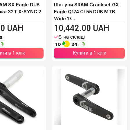
AM SX Eagle DUB
Шатуни SRAM Crankset GX
ірка 32T X-SYNC 2
Eagle Q174 CL55 DUB MTB
Wide 17...
00 UAH
10,442.00 UAH
ді
Є на складі
10
24
ити в 1 клік
Купити в 1 клік