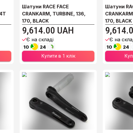
Шатуни RACE FACE
Шатуни RA
34T
CRANKARM, TURBINE, 136,
CRANKARM, 
170, BLACK
170, BLACK
9,614.00 UAH
9,614.
Є на складі
Є на скла
10
24
10
24
Купити в 1 клік
Куп