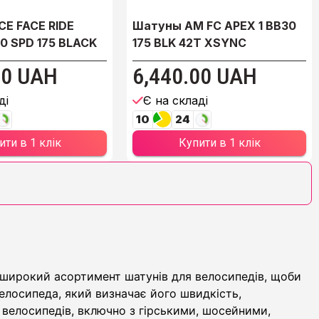
CE FACE RIDE
Шатуны AM FC APEX 1 BB30
10 SPD 175 BLACK
175 BLK 42T XSYNC
00 UAH
6,440.00 UAH
ді
Є на складі
10
24
ити в 1 клік
Купити в 1 клік
о широкий асортимент шатунів для велосипедів, щоби
лосипеда, який визначає його швидкість,
 велосипедів, включно з гірськими, шосейними,