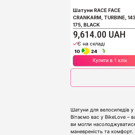
Шатуни RACE FACE
CRANKARM, TURBINE, 143
175, BLACK
9,614.00 UAH
Є на складі
10
24
Купити в 1 клік
Шатуни
Шатуни для велосипедів у 
Вітаємо вас у BikeLove –
ви могли насолоджуватися
маневреність та комфорт. 