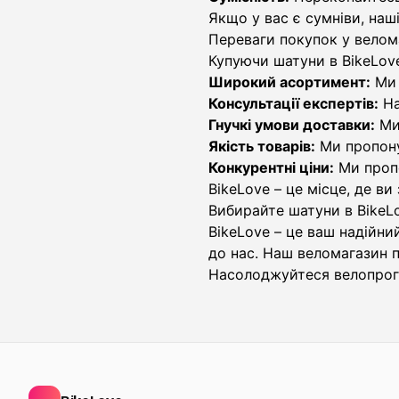
Якщо у вас є сумніви, на
Переваги покупок у велом
Купуючи шатуни в BikeLove
Широкий асортимент:
Ми 
Консультації експертів:
На
Гнучкі умови доставки:
Ми 
Якість товарів:
Ми пропонує
Конкурентні ціни:
Ми пропо
BikeLove – це місце, де в
Вибирайте шатуни в BikeLo
BikeLove – це ваш надійний
до нас. Наш веломагазин 
Насолоджуйтеся велопрогу