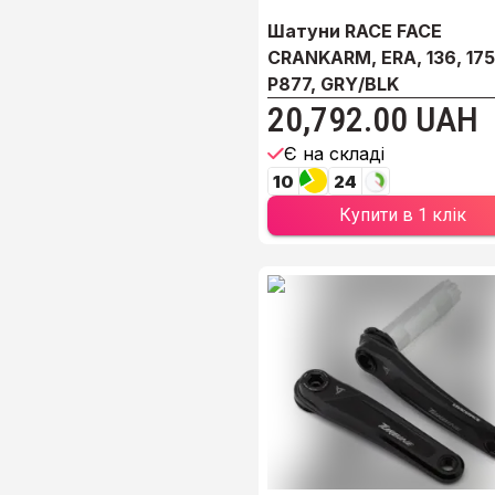
Шатуни RACE FACE
CRANKARM, ERA, 136, 175
P877, GRY/BLK
20,792.00 UAH
Є на складі
10
24
Купити в 1 клік