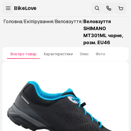
BikeLove
Головна
/
Екіпірування
/
Веловзуття
/
Веловзуття
SHIMANO
MT301ML чорне,
розм. EU46
Все про товар
Характеристики
Опис
Фото