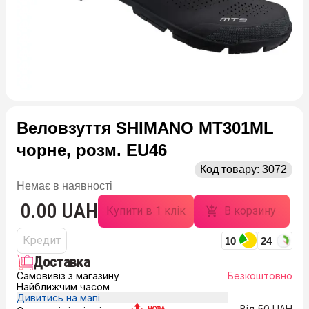
Веловзуття SHIMANO MT301ML
чорне, розм. EU46
Код товару:
3072
Немає в наявності
0.00 UAH
Купити в 1 клік
В корзину
Кредит
10
24
Доставка
Самовивіз з магазину
Безкоштовно
Найближчим часом
Дивитись на мапі
Від 50 UAH