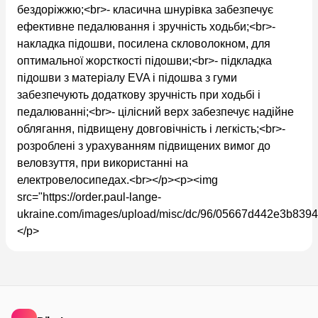
бездоріжжю;<br>- класична шнурівка забезпечує
ефективне педалювання і зручність ходьби;<br>-
накладка підошви, посилена скловолокном, для
оптимальної жорсткості підошви;<br>- підкладка
підошви з матеріалу EVA і підошва з гуми
забезпечують додаткову зручність при ходьбі і
педалюванні;<br>- цілісний верх забезпечує надійне
облягання, підвищену довговічність і легкість;<br>-
розроблені з урахуванням підвищених вимог до
веловзуття, при використанні на
електровелосипедах.<br></p><p><img
src="https://order.paul-lange-
ukraine.com/images/upload/misc/dc/96/05667d442e3b839
</p>